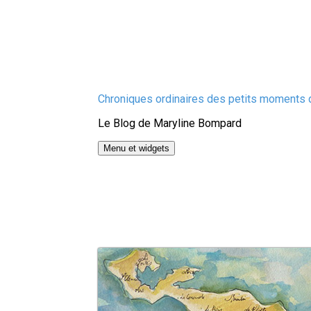
Aller
Chroniques ordinaires des petits moments d
au
Le Blog de Maryline Bompard
contenu
Menu et widgets