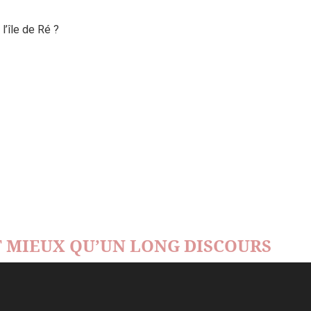
’île de Ré ?
 MIEUX QU’UN LONG DISCOURS