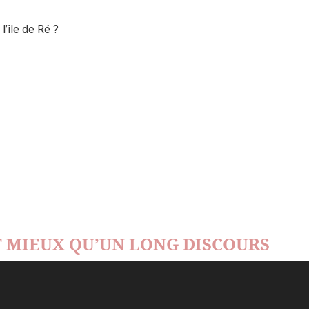
’île de Ré ?
 MIEUX QU’UN LONG DISCOURS