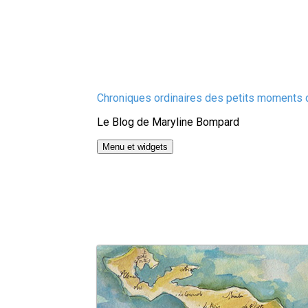
Aller
Chroniques ordinaires des petits moments d
au
Le Blog de Maryline Bompard
contenu
Menu et widgets