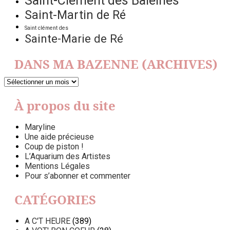
Saint-Clément des Baleines
Saint-Martin de Ré
Saint clément des
Sainte-Marie de Ré
DANS MA BAZENNE (ARCHIVES)
DANS
MA
BAZENNE
À propos du site
(ARCHIVES)
Maryline
Une aide précieuse
Coup de piston !
L’Aquarium des Artistes
Mentions Légales
Pour s’abonner et commenter
CATÉGORIES
A C'T HEURE
(389)