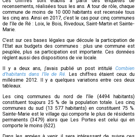
Ces chiffres sont établis à partir des enquêtes de
recensements, réalisées tous les ans. A tour de rôle, chaque
commune de moins de 10 000 habitants est recensée tous
les cinq ans.
Ainsi en 2017, c’est le cas pour cinq communes
de l’île de Ré :
Loix, le Bois, Rivedoux, Saint-Martin et Sainte-
Marie.
C’est sur ces bases légales que découle la participation de
l’Etat aux budgets des communes : plus une commune est
peuplée, plus sa participation est importante. Ces données
règlent aussi des dispositions de vie locale.
Il y a deux ans, j’avais publié un post intitulé
Combien
d’habitants dans l’île de Ré.
Les chiffres étaient ceux du
millésime 2012. Il y a quelques variations entre ces deux
tableaux.
Les cinq communes du nord de l’île (4494 habitants)
constituent toujours 25 % de la population totale. Les cinq
communes du sud (13 577 habitants) en constituent 75 %.
Sainte-Marie est le village qui comporte le plus de résidents
permanents (3479) alors que Les Portes est celui qui en
comporte le moins (622).
Dans les années à venir, il sera intéressant de suivre ces