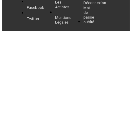
Les
Déconnexion
Artistes
Facebook
Mot
de
passe
Mentions
Twitter
oublié
Légales