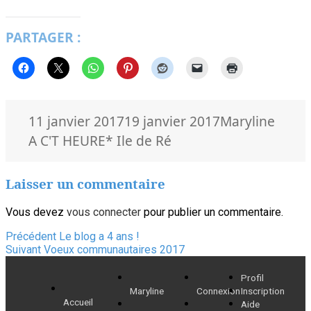
PARTAGER :
Publié
Auteur
Catég
11 janvier 2017
19 janvier 2017
Maryline
le
Mots-
A C'T HEURE
* Ile de Ré
clés
Laisser un commentaire
Vous devez
vous connecter
pour publier un commentaire.
Navigation
Article
Précédent
Le blog a 4 ans !
Article
précédent :
Suivant
Voeux communautaires 2017
de
suivant :
Profil
l’article
Maryline
Connexion
Inscription
Accueil
Aide