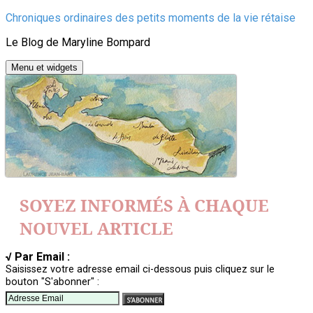
Aller
Chroniques ordinaires des petits moments de la vie rétaise
au
Le Blog de Maryline Bompard
contenu
Menu et widgets
SOYEZ INFORMÉS À CHAQUE
NOUVEL ARTICLE
√ Par Email :
Saisissez votre adresse email ci-dessous puis cliquez sur le
bouton "S'abonner" :