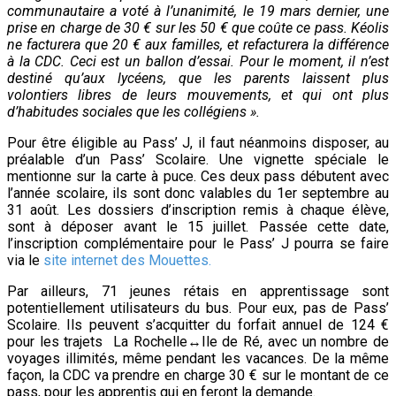
communautaire a voté à l’unanimité, le 19 mars dernier, une
prise en charge de 30 € sur les 50 € que coûte ce pass. Kéolis
ne facturera que 20 € aux familles, et refacturera la différence
à la CDC. Ceci est un ballon d’essai. Pour le moment, il n’est
destiné qu’aux lycéens, que les parents laissent plus
volontiers libres de leurs mouvements, et qui ont plus
d’habitudes sociales que les collégiens ».
Pour être éligible au Pass’ J, il faut néanmoins disposer, au
préalable d’un Pass’ Scolaire. Une vignette spéciale le
mentionne sur la carte à puce. Ces deux pass débutent avec
l’année scolaire, ils sont donc valables du 1er septembre au
31 août. Les dossiers d’inscription remis à chaque élève,
sont à déposer avant le 15 juillet. Passée cette date,
l’inscription complémentaire pour le Pass’ J pourra se faire
via le
site internet des Mouettes.
Par ailleurs, 71 jeunes rétais en apprentissage sont
potentiellement utilisateurs du bus. Pour eux, pas de Pass’
Scolaire. Ils peuvent s’acquitter du forfait annuel de 124 €
pour les trajets La Rochelle↔Ile de Ré, avec un nombre de
voyages illimités, même pendant les vacances. De la même
façon, la CDC va prendre en charge 30 € sur le montant de ce
pass, pour les apprentis qui en feront la demande.