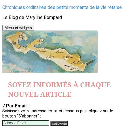
Aller
Chroniques ordinaires des petits moments de la vie rétaise
au
Le Blog de Maryline Bompard
contenu
Menu et widgets
SOYEZ INFORMÉS À CHAQUE
NOUVEL ARTICLE
√ Par Email :
Saisissez votre adresse email ci-dessous puis cliquez sur le
bouton "S'abonner" :