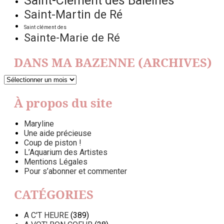
Saint-Clément des Baleines
Saint-Martin de Ré
Saint clément des
Sainte-Marie de Ré
DANS MA BAZENNE (ARCHIVES)
DANS
MA
BAZENNE
À propos du site
(ARCHIVES)
Maryline
Une aide précieuse
Coup de piston !
L’Aquarium des Artistes
Mentions Légales
Pour s’abonner et commenter
CATÉGORIES
A C'T HEURE
(389)