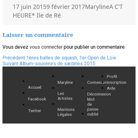
Publié
Auteur
Catégorie
17 juin 2015
9 février 2017
Maryline
A C'T
le
Mots-
HEURE
* Ile de Ré
clés
Laisser un commentaire
Vous devez
vous connecter
pour publier un commentaire.
Navigation
Article
Précédent
1ères balles de squash, 1er Open de Loix
Article
précédent :
Suivant
Album-souvenirs de sardines 2015
de
suivant :
Profil
l’article
Maryline
Connexion
Inscription
Accueil
Aide
Les
Déconnexion
Artistes
Facebook
Mot
de
passe
Mentions
Twitter
oublié
Légales