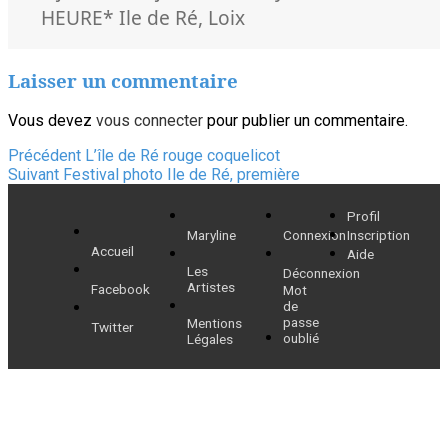
le
Mots-
HEURE
* Ile de Ré
,
Loix
clés
Laisser un commentaire
Vous devez
vous connecter
pour publier un commentaire.
Navigation
Article
Précédent
L’île de Ré rouge coquelicot
Article
précédent :
Suivant
Festival photo Ile de Ré, première
de
suivant :
Profil
l’article
Maryline
Connexion
Inscription
Accueil
Aide
Les
Déconnexion
Artistes
Facebook
Mot
de
passe
Mentions
Twitter
oublié
Légales