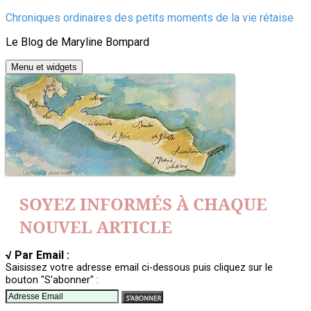
Aller
Chroniques ordinaires des petits moments de la vie rétaise
au
Le Blog de Maryline Bompard
contenu
Menu et widgets
SOYEZ INFORMÉS À CHAQUE
NOUVEL ARTICLE
√ Par Email :
Saisissez votre adresse email ci-dessous puis cliquez sur le
bouton "S'abonner" :