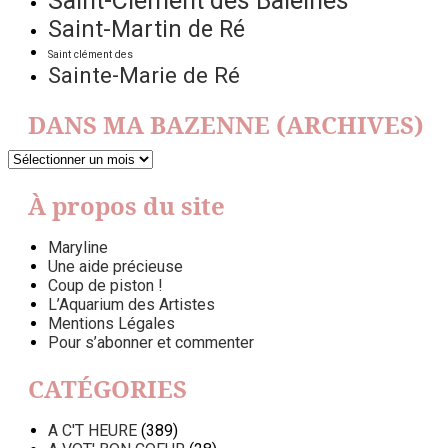
Saint-Clément des Baleines
Saint-Martin de Ré
Saint clément des
Sainte-Marie de Ré
DANS MA BAZENNE (ARCHIVES)
DANS
MA
BAZENNE
À propos du site
(ARCHIVES)
Maryline
Une aide précieuse
Coup de piston !
L’Aquarium des Artistes
Mentions Légales
Pour s’abonner et commenter
CATÉGORIES
A C'T HEURE
(389)