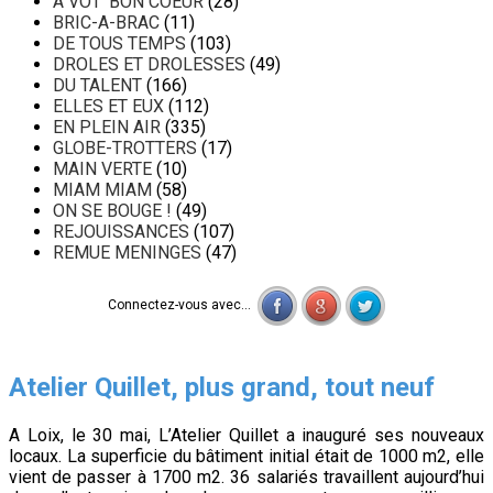
A VOT' BON COEUR
(28)
BRIC-A-BRAC
(11)
DE TOUS TEMPS
(103)
DROLES ET DROLESSES
(49)
DU TALENT
(166)
ELLES ET EUX
(112)
EN PLEIN AIR
(335)
GLOBE-TROTTERS
(17)
MAIN VERTE
(10)
MIAM MIAM
(58)
ON SE BOUGE !
(49)
REJOUISSANCES
(107)
REMUE MENINGES
(47)
Connectez-vous avec...
Atelier Quillet, plus grand, tout neuf
A Loix, le 30 mai, L’Atelier Quillet a inauguré ses nouveaux
locaux. La superficie du bâtiment initial était de 1000 m2, elle
vient de passer à 1700 m2. 36 salariés travaillent aujourd’hui