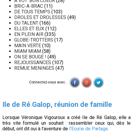
A VOT' BON COEUR
(28)
BRIC-A-BRAC
(11)
DE TOUS TEMPS
(103)
DROLES ET DROLESSES
(49)
DU TALENT
(166)
ELLES ET EUX
(112)
EN PLEIN AIR
(335)
GLOBE-TROTTERS
(17)
MAIN VERTE
(10)
MIAM MIAM
(58)
ON SE BOUGE !
(49)
REJOUISSANCES
(107)
REMUE MENINGES
(47)
Connectez-vous avec...
Ile de Ré Galop, réunion de famille
Lorsque Véronique Vigouroux a créé Ile de Ré Galop, elle a
très vite formulé un souhait : rassembler ceux qui, dès le
début, ont dit oui à l’aventure de
l’Ecurie de Partage.