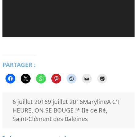
PARTAGER :
Publié
Auteur
Catégories
6 juillet 2016
9 juillet 2016
Maryline
A C'T
le
Mots-
HEURE
,
ON SE BOUGE !
* Ile de Ré
,
clés
Saint-Clément des Baleines