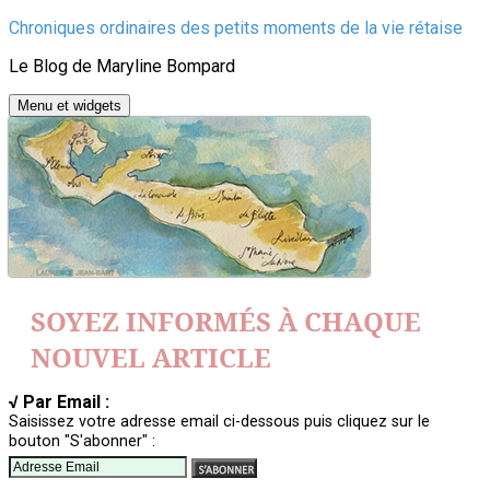
Aller
Chroniques ordinaires des petits moments de la vie rétaise
au
Le Blog de Maryline Bompard
contenu
Menu et widgets
SOYEZ INFORMÉS À CHAQUE
NOUVEL ARTICLE
√ Par Email :
Saisissez votre adresse email ci-dessous puis cliquez sur le
bouton "S'abonner" :