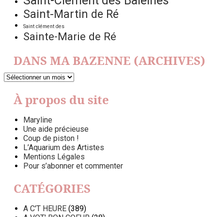
Saint-Clément des Baleines
Saint-Martin de Ré
Saint clément des
Sainte-Marie de Ré
DANS MA BAZENNE (ARCHIVES)
DANS
MA
BAZENNE
À propos du site
(ARCHIVES)
Maryline
Une aide précieuse
Coup de piston !
L’Aquarium des Artistes
Mentions Légales
Pour s’abonner et commenter
CATÉGORIES
A C'T HEURE
(389)