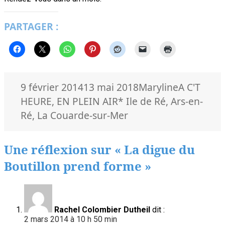
PARTAGER :
Publié
Auteur
Catégorie
9 février 2014
13 mai 2018
Maryline
A C'T
le
Mots-
HEURE
,
EN PLEIN AIR
* Ile de Ré
,
Ars-en-
clés
Ré
,
La Couarde-sur-Mer
Une réflexion sur « La digue du
Boutillon prend forme »
Rachel Colombier Dutheil
dit :
2 mars 2014 à 10 h 50 min