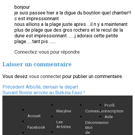
bonjour
je suis passee hier a la digue du boutilon quel chantier!!
c est impressionnant
nous allions a la plage juste apres …il n y a maintenant
plus de plage que des gros rochers et le recul de la
dune est impressionnant …….j adorais cette petite
plage……tant pis …….
Connectez-vous pour répondre
Laisser un commentaire
Vous devez
vous connecter
pour publier un commentaire.
Navigation
Article
Précédent
Arbollé, demain le départ
Article
précédent :
Suivant
Bonne arrivée au Burkina Faso !
de
suivant :
Profil
l’article
Maryline
Connexion
Inscription
Accueil
Aide
Les
Déconnexion
Artistes
Facebook
Mot
de