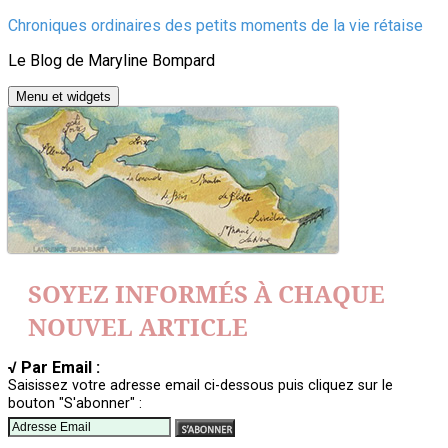
Aller
Chroniques ordinaires des petits moments de la vie rétaise
au
Le Blog de Maryline Bompard
contenu
Menu et widgets
SOYEZ INFORMÉS À CHAQUE
NOUVEL ARTICLE
√ Par Email :
Saisissez votre adresse email ci-dessous puis cliquez sur le
bouton "S'abonner" :