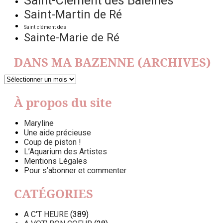
Saint-Clément des Baleines
Saint-Martin de Ré
Saint clément des
Sainte-Marie de Ré
DANS MA BAZENNE (ARCHIVES)
DANS
MA
BAZENNE
À propos du site
(ARCHIVES)
Maryline
Une aide précieuse
Coup de piston !
L’Aquarium des Artistes
Mentions Légales
Pour s’abonner et commenter
CATÉGORIES
A C'T HEURE
(389)