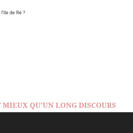
’île de Ré ?
 MIEUX QU’UN LONG DISCOURS