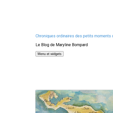
Aller
Chroniques ordinaires des petits moments d
au
Le Blog de Maryline Bompard
contenu
Menu et widgets