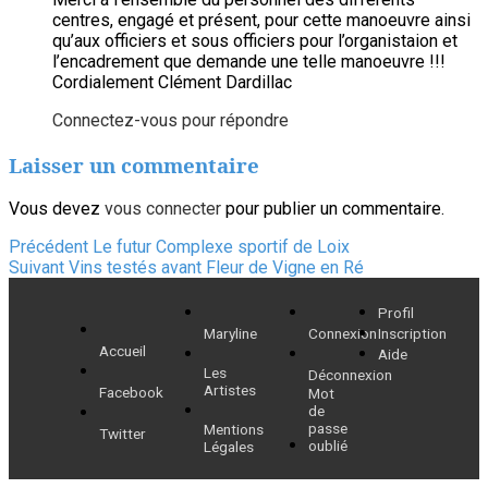
centres, engagé et présent, pour cette manoeuvre ainsi
qu’aux officiers et sous officiers pour l’organistaion et
l’encadrement que demande une telle manoeuvre !!!
Cordialement Clément Dardillac
Connectez-vous pour répondre
Laisser un commentaire
Vous devez
vous connecter
pour publier un commentaire.
Navigation
Article
Précédent
Le futur Complexe sportif de Loix
Article
précédent :
Suivant
Vins testés avant Fleur de Vigne en Ré
de
suivant :
Profil
l’article
Maryline
Connexion
Inscription
Accueil
Aide
Les
Déconnexion
Artistes
Facebook
Mot
de
passe
Mentions
Twitter
oublié
Légales