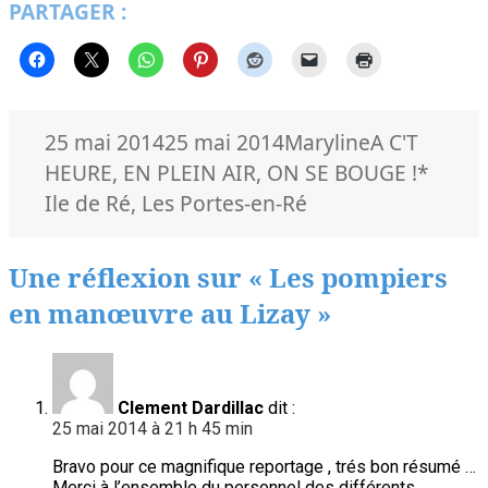
PARTAGER :
Publié
Auteur
Catégories
25 mai 2014
25 mai 2014
Maryline
A C'T
le
Mots-
HEURE
,
EN PLEIN AIR
,
ON SE BOUGE !
*
clés
Ile de Ré
,
Les Portes-en-Ré
Une réflexion sur « Les pompiers
en manœuvre au Lizay »
Clement Dardillac
dit :
25 mai 2014 à 21 h 45 min
Bravo pour ce magnifique reportage , trés bon résumé …
Merci à l’ensemble du personnel des différents