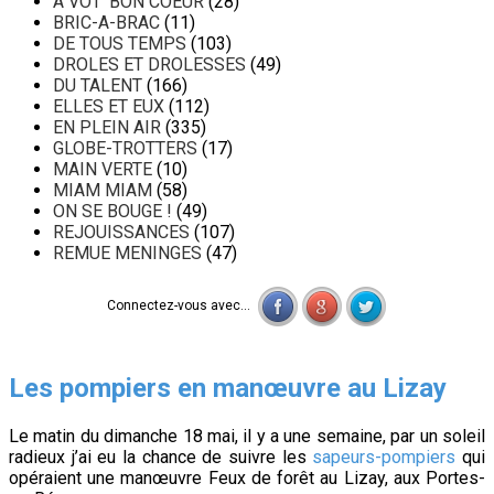
A VOT' BON COEUR
(28)
BRIC-A-BRAC
(11)
DE TOUS TEMPS
(103)
DROLES ET DROLESSES
(49)
DU TALENT
(166)
ELLES ET EUX
(112)
EN PLEIN AIR
(335)
GLOBE-TROTTERS
(17)
MAIN VERTE
(10)
MIAM MIAM
(58)
ON SE BOUGE !
(49)
REJOUISSANCES
(107)
REMUE MENINGES
(47)
Connectez-vous avec...
Les pompiers en manœuvre au Lizay
Le matin du dimanche 18 mai, il y a une semaine, par un soleil
radieux j’ai eu la chance de suivre les
sapeurs-pompiers
qui
opéraient une manœuvre Feux de forêt au Lizay, aux Portes-