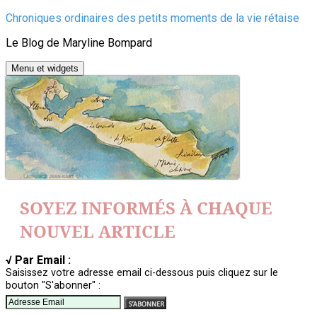
Aller
Chroniques ordinaires des petits moments de la vie rétaise
au
Le Blog de Maryline Bompard
contenu
Menu et widgets
SOYEZ INFORMÉS À CHAQUE
NOUVEL ARTICLE
√ Par Email :
Saisissez votre adresse email ci-dessous puis cliquez sur le
bouton "S'abonner" :