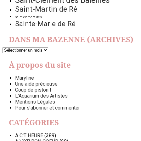
Saint-Clément des Baleines
Saint-Martin de Ré
Saint clément des
Sainte-Marie de Ré
DANS MA BAZENNE (ARCHIVES)
DANS
MA
BAZENNE
À propos du site
(ARCHIVES)
Maryline
Une aide précieuse
Coup de piston !
L’Aquarium des Artistes
Mentions Légales
Pour s’abonner et commenter
CATÉGORIES
A C'T HEURE
(389)