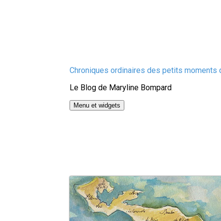
Aller
Chroniques ordinaires des petits moments d
au
Le Blog de Maryline Bompard
contenu
Menu et widgets