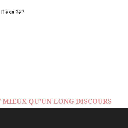
’île de Ré ?
 MIEUX QU’UN LONG DISCOURS