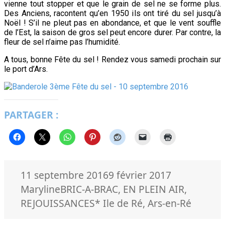
vienne tout stopper et que le grain de sel ne se forme plus.
Des Anciens, racontent qu’en 1950 ils ont tiré du sel jusqu’à
Noël ! S’il ne pleut pas en abondance, et que le vent souffle
de l’Est, la saison de gros sel peut encore durer. Par contre, la
fleur de sel n’aime pas l’humidité.
A tous, bonne Fête du sel ! Rendez vous samedi prochain sur
le port d’Ars.
PARTAGER :
Publié
Auteur
11 septembre 2016
9 février 2017
le
Catégories
Maryline
BRIC-A-BRAC
,
EN PLEIN AIR
,
Mots-
REJOUISSANCES
* Ile de Ré
,
Ars-en-Ré
clés