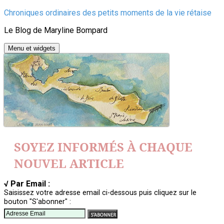
Aller
Chroniques ordinaires des petits moments de la vie rétaise
au
Le Blog de Maryline Bompard
contenu
Menu et widgets
SOYEZ INFORMÉS À CHAQUE
NOUVEL ARTICLE
√ Par Email :
Saisissez votre adresse email ci-dessous puis cliquez sur le
bouton "S'abonner" :