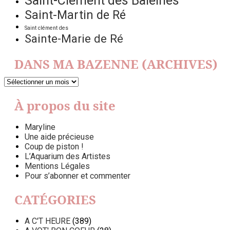
Saint-Clément des Baleines
Saint-Martin de Ré
Saint clément des
Sainte-Marie de Ré
DANS MA BAZENNE (ARCHIVES)
DANS
MA
BAZENNE
À propos du site
(ARCHIVES)
Maryline
Une aide précieuse
Coup de piston !
L’Aquarium des Artistes
Mentions Légales
Pour s’abonner et commenter
CATÉGORIES
A C'T HEURE
(389)