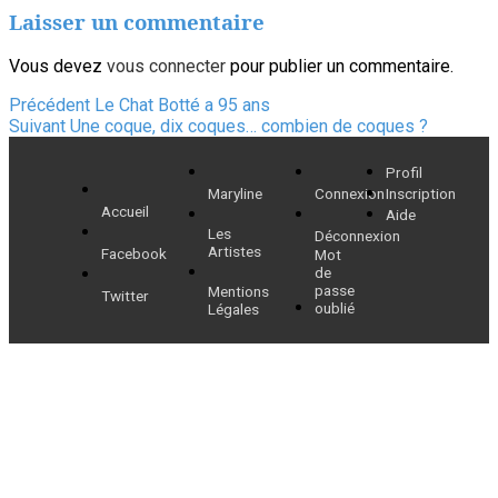
Laisser un commentaire
Vous devez
vous connecter
pour publier un commentaire.
Navigation
Article
Précédent
Le Chat Botté a 95 ans
Article
précédent :
Suivant
Une coque, dix coques… combien de coques ?
de
suivant :
Profil
l’article
Maryline
Connexion
Inscription
Accueil
Aide
Les
Déconnexion
Artistes
Facebook
Mot
de
passe
Mentions
Twitter
oublié
Légales