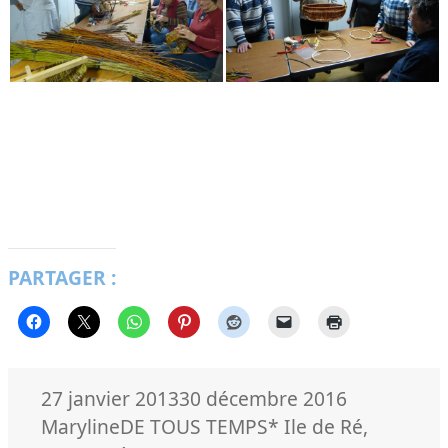
PARTAGER :
Publié
Auteur
27 janvier 2013
30 décembre 2016
le
Catégories
Mots-
Maryline
DE TOUS TEMPS
* Ile de Ré
,