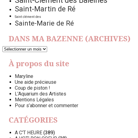
Saint-Clément des Baleines
Saint-Martin de Ré
Saint clément des
Sainte-Marie de Ré
DANS MA BAZENNE (ARCHIVES)
DANS
MA
BAZENNE
À propos du site
(ARCHIVES)
Maryline
Une aide précieuse
Coup de piston !
L’Aquarium des Artistes
Mentions Légales
Pour s’abonner et commenter
CATÉGORIES
A C'T HEURE
(389)