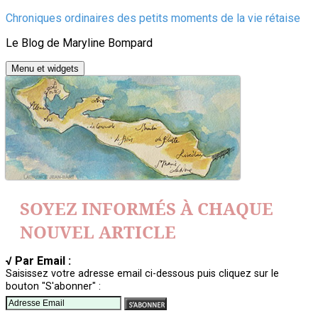
Aller
Chroniques ordinaires des petits moments de la vie rétaise
au
Le Blog de Maryline Bompard
contenu
Menu et widgets
SOYEZ INFORMÉS À CHAQUE
NOUVEL ARTICLE
√ Par Email :
Saisissez votre adresse email ci-dessous puis cliquez sur le
bouton "S'abonner" :