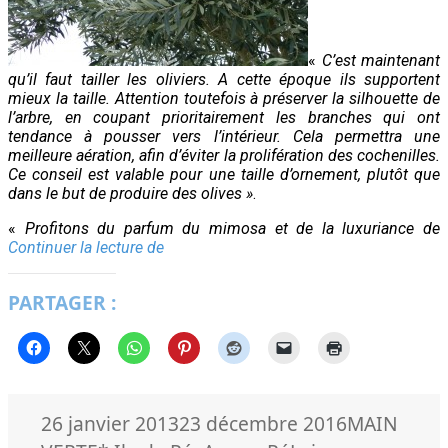
«
C’est maintenant
qu’il faut tailler les oliviers. A cette époque ils supportent
mieux la taille. Attention toutefois à préserver la silhouette de
l’arbre, en coupant prioritairement les branches qui ont
tendance à pousser vers l’intérieur. Cela permettra une
meilleure aération, afin d’éviter la prolifération des cochenilles.
Ce conseil est valable pour une taille d’ornement, plutôt que
dans le but de produire des olives »
.
«
Profitons du parfum du mimosa et de la luxuriance de
A
Continuer la lecture de
mi-
hiver,
PARTAGER :
l’avis
du
pépiniériste
Publié
Catégories
26 janvier 2013
23 décembre 2016
MAIN