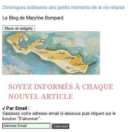
Aller
Chroniques ordinaires des petits moments de la vie rétaise
au
Le Blog de Maryline Bompard
contenu
Menu et widgets
SOYEZ INFORMÉS À CHAQUE
NOUVEL ARTICLE
√ Par Email :
Saisissez votre adresse email ci-dessous puis cliquez sur le
bouton "S'abonner" :