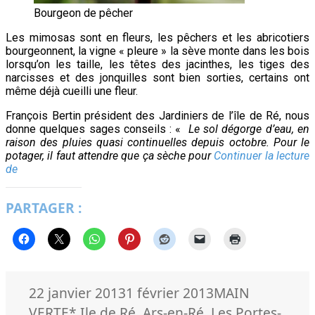
Bourgeon de pêcher
Les mimosas sont en fleurs, les pêchers et les abricotiers
bourgeonnent, la vigne « pleure » la sève monte dans les bois
lorsqu’on les taille, les têtes des jacinthes, les tiges des
narcisses et des jonquilles sont bien sorties, certains ont
même déjà cueilli une fleur.
François Bertin président des Jardiniers de l’île de Ré, nous
donne quelques sages conseils : «
Le sol dégorge d’eau, en
raison des pluies quasi continuelles depuis octobre. Pour le
potager, il faut attendre que ça sèche pour
Continuer la lecture
Le
de
conseil
du
PARTAGER :
jardinier
en
janvier
Publié
Catégories
22 janvier 2013
1 février 2013
MAIN
le
Mots-
VERTE
* Ile de Ré
,
Ars-en-Ré
,
Les Portes-