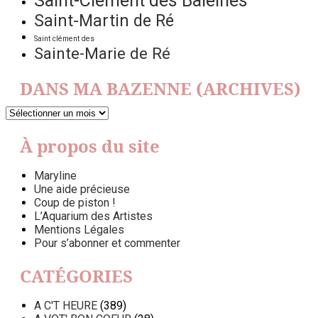
Saint-Clément des Baleines
Saint-Martin de Ré
Saint clément des
Sainte-Marie de Ré
DANS MA BAZENNE (ARCHIVES)
DANS
MA
BAZENNE
À propos du site
(ARCHIVES)
Maryline
Une aide précieuse
Coup de piston !
L’Aquarium des Artistes
Mentions Légales
Pour s’abonner et commenter
CATÉGORIES
A C'T HEURE
(389)