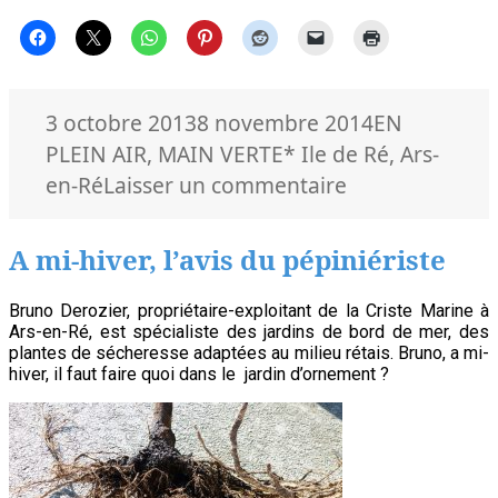
pépiniériste
Publié
Catégories
3 octobre 2013
8 novembre 2014
EN
le
Mots-
PLEIN AIR
,
MAIN VERTE
* Ile de Ré
,
Ars-
clés
sur
en-Ré
Laisser un commentaire
Début
d’automne,
A mi-hiver, l’avis du pépiniériste
l’avis
du
Bruno Derozier, propriétaire-exploitant de la Criste Marine à
Ars-en-Ré, est spécialiste des jardins de bord de mer, des
pépiniériste
plantes de sécheresse adaptées au milieu rétais. Bruno, a mi-
hiver, il faut faire quoi dans le jardin d’ornement ?