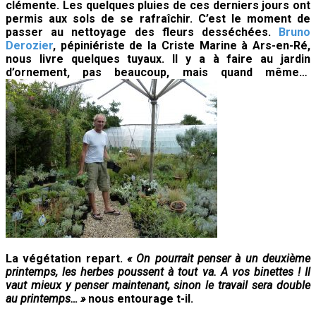
?
clémente. Les quelques pluies de ces derniers jours ont
permis aux sols de se rafraîchir. C’est le moment de
passer au nettoyage des fleurs desséchées
.
Bruno
Derozier
, pépiniériste de la Criste Marine à Ars-en-Ré,
nous livre quelques tuyaux. Il y a à faire au jardin
d’ornement, pas beaucoup, mais quand même…
La végétation repart.
« On pourrait penser à un deuxième
printemps, les herbes poussent à tout va. A vos binettes ! Il
vaut mieux y penser maintenant, sinon le travail sera double
au printemps… »
nous
entourage t-il.