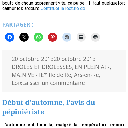
bouts de choux apprennent vite, ça pulse… Il faut quelquefois
Savez-
calmer les ardeurs
Continuer la lecture de
vous
planter
PARTAGER :
les
fèves
?
Publié
Catégories
20 octobre 2013
20 octobre 2013
le
DROLES ET DROLESSES
,
EN PLEIN AIR
,
Mots-
MAIN VERTE
* Ile de Ré
,
Ars-en-Ré
,
clés
sur
Loix
Laisser un commentaire
Savez-
vous
Début d’automne, l’avis du
planter
pépiniériste
les
fèves
L’automne est bien là, malgré la température encore