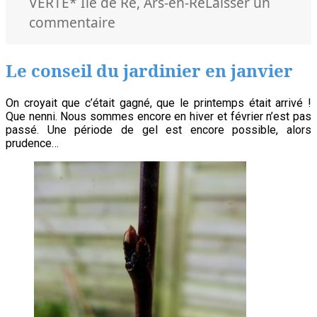
le
Mots-
VERTE
* Ile de Ré
,
Ars-en-Ré
Laisser un
clés
sur
commentaire
A
mi-
Le conseil du jardinier en janvier
hiver,
l’avis
On croyait que c’était gagné, que le printemps était arrivé !
Que nenni. Nous sommes encore en hiver et février n’est pas
du
passé. Une période de gel est encore possible, alors
pépiniériste
prudence…