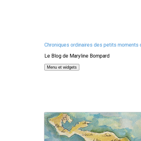
Aller
Chroniques ordinaires des petits moments d
au
Le Blog de Maryline Bompard
contenu
Menu et widgets