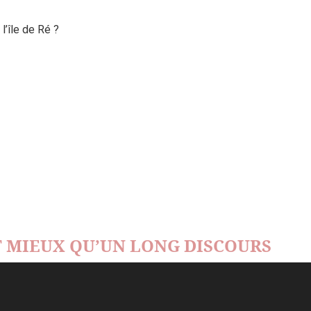
’île de Ré ?
 MIEUX QU’UN LONG DISCOURS