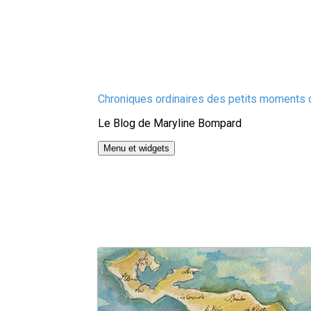
Aller
Chroniques ordinaires des petits moments d
au
Le Blog de Maryline Bompard
contenu
Menu et widgets