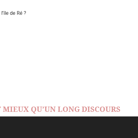
’île de Ré ?
 MIEUX QU’UN LONG DISCOURS