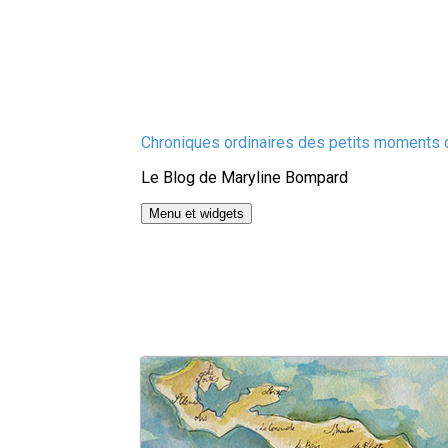
Aller
Chroniques ordinaires des petits moments d
au
Le Blog de Maryline Bompard
contenu
Menu et widgets