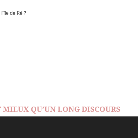
’île de Ré ?
 MIEUX QU’UN LONG DISCOURS