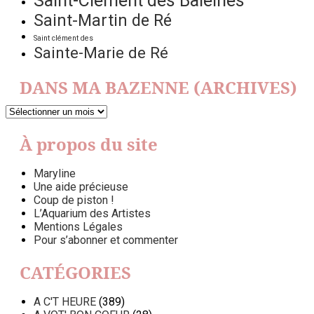
Saint-Clément des Baleines
Saint-Martin de Ré
Saint clément des
Sainte-Marie de Ré
DANS MA BAZENNE (ARCHIVES)
DANS
MA
BAZENNE
À propos du site
(ARCHIVES)
Maryline
Une aide précieuse
Coup de piston !
L’Aquarium des Artistes
Mentions Légales
Pour s’abonner et commenter
CATÉGORIES
A C'T HEURE
(389)