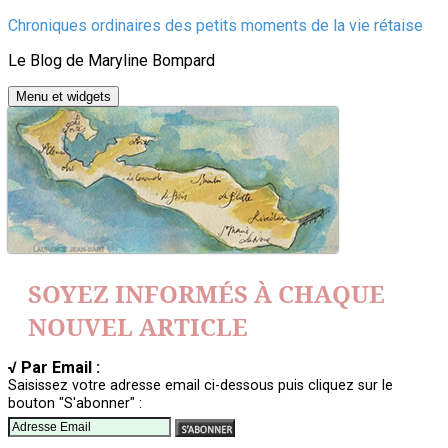
Aller
Chroniques ordinaires des petits moments de la vie rétaise
au
Le Blog de Maryline Bompard
contenu
Menu et widgets
SOYEZ INFORMÉS À CHAQUE
NOUVEL ARTICLE
√ Par Email :
Saisissez votre adresse email ci-dessous puis cliquez sur le
bouton "S'abonner" :