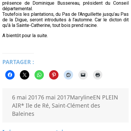
présence de Dominique Bussereau, président du Conseil
départemental.
Toutefois les plantations, du Pas de l’Anguillette jusqu’au Pas
de la Digue, seront introduites à l’automne. Car le dicton dit
qu’à la Sainte-Catherine, tout bois prend racine.
A bientôt pour la suite.
PARTAGER :
Publié
Auteur
Catégories
6 mai 2017
6 mai 2017
Maryline
EN PLEIN
le
Mots-
AIR
* Ile de Ré
,
Saint-Clément des
clés
Baleines