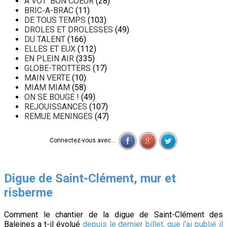
A VOT' BON COEUR
(28)
BRIC-A-BRAC
(11)
DE TOUS TEMPS
(103)
DROLES ET DROLESSES
(49)
DU TALENT
(166)
ELLES ET EUX
(112)
EN PLEIN AIR
(335)
GLOBE-TROTTERS
(17)
MAIN VERTE
(10)
MIAM MIAM
(58)
ON SE BOUGE !
(49)
REJOUISSANCES
(107)
REMUE MENINGES
(47)
Connectez-vous avec...
Digue de Saint-Clément, mur et
risberme
Comment le chantier de la digue de Saint-Clément des
Baleines a t-il évolué
depuis le dernier billet, que j’ai publié il