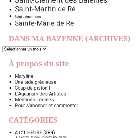
Saint-Clément des Baleines
Saint-Martin de Ré
Saint clément des
Sainte-Marie de Ré
DANS MA BAZENNE (ARCHIVES)
DANS
MA
BAZENNE
À propos du site
(ARCHIVES)
Maryline
Une aide précieuse
Coup de piston !
L’Aquarium des Artistes
Mentions Légales
Pour s’abonner et commenter
CATÉGORIES
A C'T HEURE
(389)