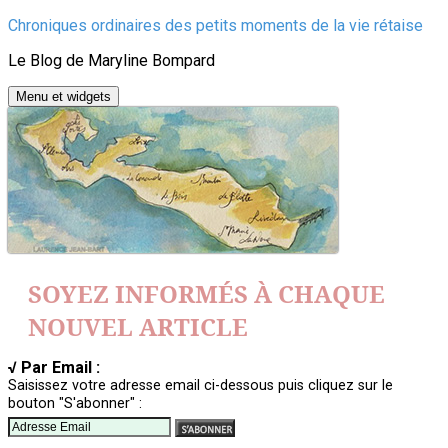
Aller
Chroniques ordinaires des petits moments de la vie rétaise
au
Le Blog de Maryline Bompard
contenu
Menu et widgets
SOYEZ INFORMÉS À CHAQUE
NOUVEL ARTICLE
√ Par Email :
Saisissez votre adresse email ci-dessous puis cliquez sur le
bouton "S'abonner" :