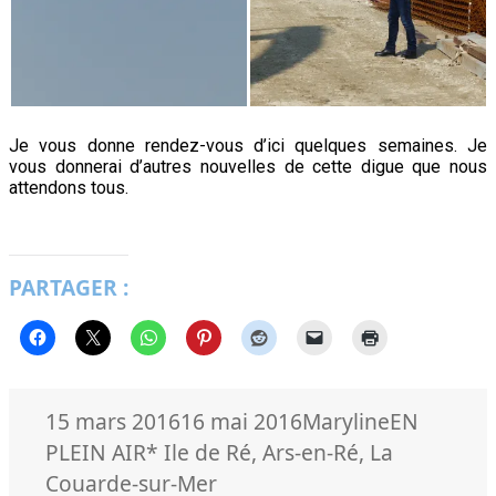
Je vous donne rendez-vous d’ici quelques semaines. Je
vous donnerai d’autres nouvelles de cette digue que nous
attendons tous.
PARTAGER :
Publié
Auteur
Catégorie
15 mars 2016
16 mai 2016
Maryline
EN
le
Mots-
PLEIN AIR
* Ile de Ré
,
Ars-en-Ré
,
La
clés
Couarde-sur-Mer