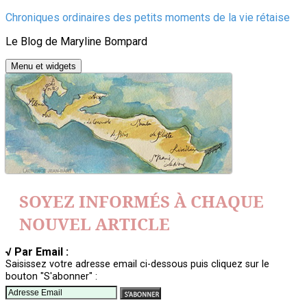
Aller
Chroniques ordinaires des petits moments de la vie rétaise
au
Le Blog de Maryline Bompard
contenu
Menu et widgets
SOYEZ INFORMÉS À CHAQUE
NOUVEL ARTICLE
√ Par Email :
Saisissez votre adresse email ci-dessous puis cliquez sur le
bouton "S'abonner" :