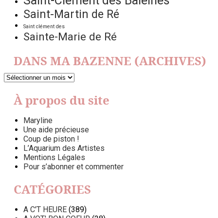
Saint-Clément des Baleines
Saint-Martin de Ré
Saint clément des
Sainte-Marie de Ré
DANS MA BAZENNE (ARCHIVES)
DANS
MA
BAZENNE
À propos du site
(ARCHIVES)
Maryline
Une aide précieuse
Coup de piston !
L’Aquarium des Artistes
Mentions Légales
Pour s’abonner et commenter
CATÉGORIES
A C'T HEURE
(389)