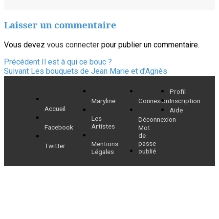
Laisser un commentaire
Vous devez
vous connecter
pour publier un commentaire.
Navigation
Article
Précédent
Il est à qui ce bouc ?
Article
précédent :
Suivant
Les bouquets de Jean Marie et d’Agnès
de
suivant :
Profil
l’article
Maryline
Connexion
Inscription
Accueil
Aide
Les
Déconnexion
Artistes
Facebook
Mot
de
passe
Mentions
Twitter
oublié
Légales