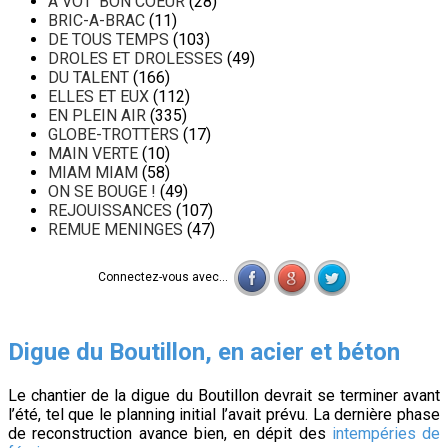
A VOT' BON COEUR
(28)
BRIC-A-BRAC
(11)
DE TOUS TEMPS
(103)
DROLES ET DROLESSES
(49)
DU TALENT
(166)
ELLES ET EUX
(112)
EN PLEIN AIR
(335)
GLOBE-TROTTERS
(17)
MAIN VERTE
(10)
MIAM MIAM
(58)
ON SE BOUGE !
(49)
REJOUISSANCES
(107)
REMUE MENINGES
(47)
Connectez-vous avec...
Digue du Boutillon, en acier et béton
Le chantier de la digue du Boutillon devrait se terminer avant
l’été, tel que le planning initial l’avait prévu. La dernière phase
de reconstruction avance bien, en dépit des
intempéries de