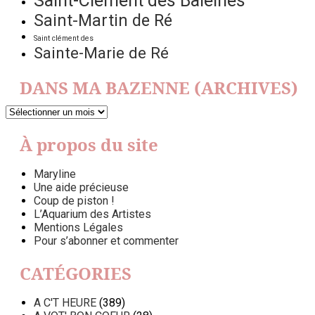
Saint-Clément des Baleines
Saint-Martin de Ré
Saint clément des
Sainte-Marie de Ré
DANS MA BAZENNE (ARCHIVES)
DANS
MA
BAZENNE
À propos du site
(ARCHIVES)
Maryline
Une aide précieuse
Coup de piston !
L’Aquarium des Artistes
Mentions Légales
Pour s’abonner et commenter
CATÉGORIES
A C'T HEURE
(389)