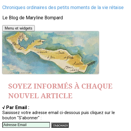
Aller
Chroniques ordinaires des petits moments de la vie rétaise
au
Le Blog de Maryline Bompard
contenu
Menu et widgets
SOYEZ INFORMÉS À CHAQUE
NOUVEL ARTICLE
√ Par Email :
Saisissez votre adresse email ci-dessous puis cliquez sur le
bouton "S'abonner" :