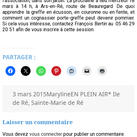
l’association, dans son jardin. La prochaine a lieu mercredi 18
mars à 14 h, à Ars-en-Ré, route de Beauregard. De quoi
apprendre la greffe en écusson, en couronne ou en fente, et
comment un cognassier porte-greffe peut devenir pommier.
Si cela vous intéresse, contactez F
rançois Bertin au 05 46 29
20 51 afin de vous
inscrire à cette session.
PARTAGER :
Publié
Auteur
Catégories
Mots-
3 mars 2015
Maryline
EN PLEIN AIR
* Ile
le
clés
de Ré
,
Sainte-Marie de Ré
Laisser un commentaire
Vous devez
vous connecter
pour publier un commentaire.