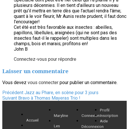
plusieurs décennies. Il en tient d’ailleurs un nouveau
prêt qu’il mettra en terre dès que l’actuel rendra l’âme;
quant à le voir fleurir, Mr Aunis reste prudent; il faut donc
l’encourager!
Cet été est très favorable aux insectes : abeilles,
papillons, libellules, araignées (qui ne sont pas des
insectes faut-il le rappeler) sont multiples dans les
champs, bois et marais; profitons en!
John B
Connectez-vous pour répondre
Laisser un commentaire
Vous devez
vous connecter
pour publier un commentaire.
Navigation
Article
Précédent
Jazz au Phare, en scène pour 3 jours
Article
précédent :
Suivant
Bravo à Thomas Mayeras Trio !
de
suivant :
Profil
l’article
Maryline
Connexion
Inscription
Accueil
Aide
Les
Déconnexion