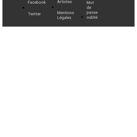
Artistes
Facebook
Mot
de
passe
Mentions
Twitter
oublié
Légales