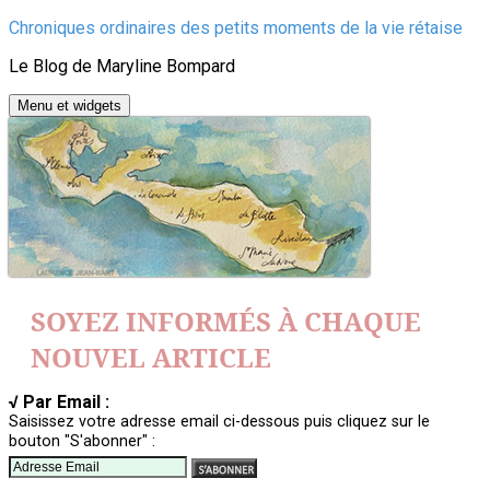
Aller
Chroniques ordinaires des petits moments de la vie rétaise
au
Le Blog de Maryline Bompard
contenu
Menu et widgets
SOYEZ INFORMÉS À CHAQUE
NOUVEL ARTICLE
√ Par Email :
Saisissez votre adresse email ci-dessous puis cliquez sur le
bouton "S'abonner" :