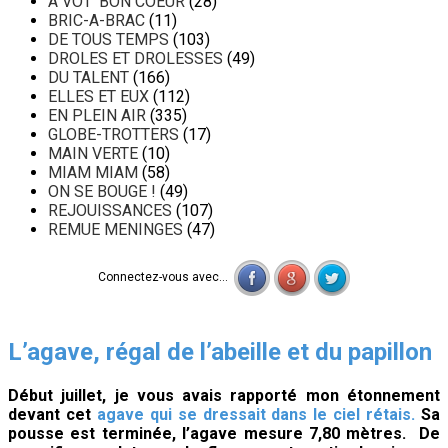
A VOT' BON COEUR
(28)
BRIC-A-BRAC
(11)
DE TOUS TEMPS
(103)
DROLES ET DROLESSES
(49)
DU TALENT
(166)
ELLES ET EUX
(112)
EN PLEIN AIR
(335)
GLOBE-TROTTERS
(17)
MAIN VERTE
(10)
MIAM MIAM
(58)
ON SE BOUGE !
(49)
REJOUISSANCES
(107)
REMUE MENINGES
(47)
Connectez-vous avec...
L’agave, régal de l’abeille et du papillon
Début juillet, je vous avais rapporté mon étonnement
devant cet
agave qui se dressait dans le ciel rétais.
Sa
pousse est terminée, l’agave mesure 7,80 mètres. De