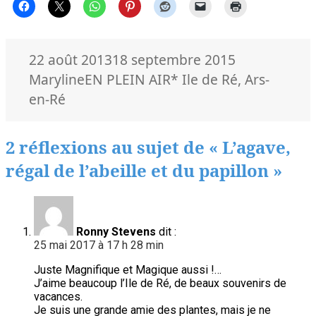
Publié
Auteur
22 août 2013
18 septembre 2015
le
Catégories
Mots-
Maryline
EN PLEIN AIR
* Ile de Ré
,
Ars-
clés
en-Ré
2 réflexions au sujet de « L’agave,
régal de l’abeille et du papillon »
Ronny Stevens
dit :
25 mai 2017 à 17 h 28 min
Juste Magnifique et Magique aussi !…
J’aime beaucoup l’Ile de Ré, de beaux souvenirs de
vacances.
Je suis une grande amie des plantes, mais je ne