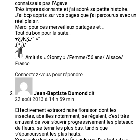
connaissais pas l’Agave.
Très impressionnante et j’ai adoré sa petite histoire.
J’ai bcp appris sur vos pages que j’ai parcourus avec un
réel plaisir.
Merci pour ces merveilleux partages et…
Tout du bon pour la suite…
♥Ƹ̵̡Ӝ̵Ʒ..•° »˜
.(ړײ)/
.«▓
. ╝╚ Amitiés « ℜonny » /Femme/56 ans/ Alsace/
France
Connectez-vous pour répondre
Jean-Baptiste Dumond
dit :
22 août 2013 à 14 h 59 min
Effectivement extraordinaire floraison dont les
insectes, abeilles notamment, se régalent; c’est très
amusant de voir s’ouvrir progressivement les plateaux
de fleurs, se ternir les plus bas, tandis que
s’épanouissent les plus hauts.
Spectacle dont peut être fier celui qui l’a planté il y a