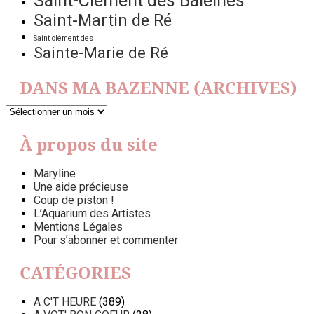
Saint-Clément des Baleines
Saint-Martin de Ré
Saint clément des
Sainte-Marie de Ré
DANS MA BAZENNE (ARCHIVES)
DANS
MA
BAZENNE
À propos du site
(ARCHIVES)
Maryline
Une aide précieuse
Coup de piston !
L’Aquarium des Artistes
Mentions Légales
Pour s’abonner et commenter
CATÉGORIES
A C'T HEURE
(389)