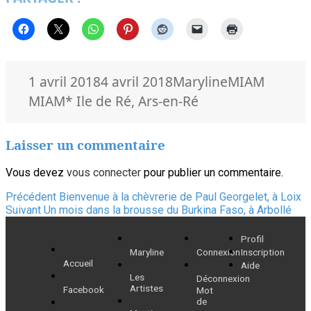
Publié
Auteur
Catégories
1 avril 2018
4 avril 2018
Maryline
MIAM
le
Mots-
MIAM
* Ile de Ré
,
Ars-en-Ré
clés
Laisser un commentaire
Vous devez
vous connecter
pour publier un commentaire.
Navigation
Article
Précédent
Bienvenue à la chèvrerie de Paul Georgelet, à Loix
Article
précédent :
Suivant
Un mois dans la brousse du Burkina Faso, à Arbollé
de
suivant :
Profil
l’article
Maryline
Connexion
Inscription
Accueil
Aide
Les
Déconnexion
Artistes
Facebook
Mot
de