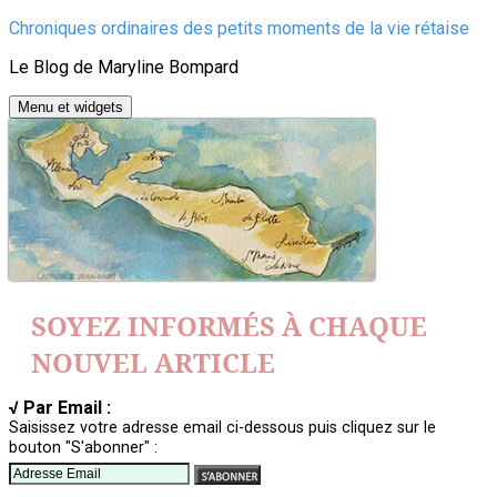
Aller
Chroniques ordinaires des petits moments de la vie rétaise
au
Le Blog de Maryline Bompard
contenu
Menu et widgets
SOYEZ INFORMÉS À CHAQUE
NOUVEL ARTICLE
√ Par Email :
Saisissez votre adresse email ci-dessous puis cliquez sur le
bouton "S'abonner" :