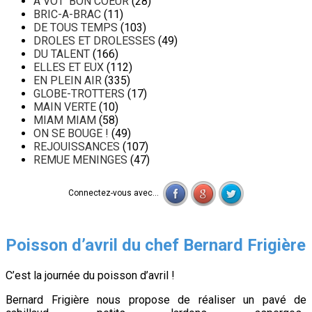
A VOT' BON COEUR
(28)
BRIC-A-BRAC
(11)
DE TOUS TEMPS
(103)
DROLES ET DROLESSES
(49)
DU TALENT
(166)
ELLES ET EUX
(112)
EN PLEIN AIR
(335)
GLOBE-TROTTERS
(17)
MAIN VERTE
(10)
MIAM MIAM
(58)
ON SE BOUGE !
(49)
REJOUISSANCES
(107)
REMUE MENINGES
(47)
Connectez-vous avec...
Poisson d’avril du chef Bernard Frigière
C’est la journée du poisson d’avril !
Bernard Frigière nous propose de réaliser un pavé de