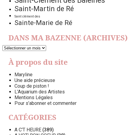
Saint-Clément des Baleines
Saint-Martin de Ré
Saint clément des
Sainte-Marie de Ré
DANS MA BAZENNE (ARCHIVES)
DANS
MA
BAZENNE
À propos du site
(ARCHIVES)
Maryline
Une aide précieuse
Coup de piston !
L’Aquarium des Artistes
Mentions Légales
Pour s’abonner et commenter
CATÉGORIES
A C'T HEURE
(389)