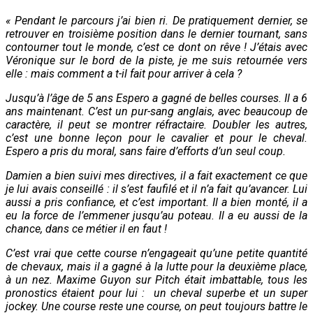
« Pendant le parcours j’ai bien ri. De pratiquement dernier, se
retrouver en troisième position dans le dernier tournant, sans
contourner tout le monde, c’est ce dont on rêve ! J’étais avec
Véronique sur le bord de la piste, je me suis retournée vers
elle : mais comment a t-il fait pour arriver à cela ?
Jusqu’à l’âge de 5 ans Espero a gagné de belles courses. Il a 6
ans maintenant. C’est un pur-sang anglais, avec beaucoup de
caractère, il peut se montrer réfractaire. Doubler les autres,
c’est une bonne leçon pour le cavalier et pour le cheval.
Espero a pris du moral, sans faire d’efforts d’un seul coup.
Damien a bien suivi mes directives, il a fait exactement ce que
je lui avais conseillé : il s’est faufilé et il n’a fait qu’avancer. Lui
aussi a pris confiance, et c’est important. Il a bien monté, i
l a
eu la force de l’emmener jusqu’au poteau.
Il a eu aussi de la
chance, dans ce métier il en faut !
C’est vrai que cette course n’engageait qu’une petite quantité
de chevaux, mais il a gagné à la lutte pour la deuxième place,
à un nez. Maxime Guyon sur Pitch était imbattable, tous les
pronostics étaient pour lui : un cheval superbe et un super
jockey. Une course reste une course, on peut toujours battre le