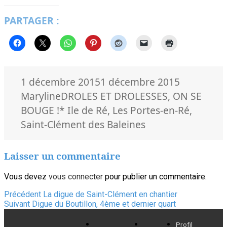
PARTAGER :
Publié
Auteur
1 décembre 2015
1 décembre 2015
le
Catégories
Maryline
DROLES ET DROLESSES
,
ON SE
Mots-
BOUGE !
* Ile de Ré
,
Les Portes-en-Ré
,
clés
Saint-Clément des Baleines
Laisser un commentaire
Vous devez
vous connecter
pour publier un commentaire.
Navigation
Article
Précédent
La digue de Saint-Clément en chantier
Article
précédent :
Suivant
Digue du Boutillon, 4ème et dernier quart
de
suivant :
Profil