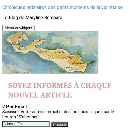
Aller
Chroniques ordinaires des petits moments de la vie rétaise
au
Le Blog de Maryline Bompard
contenu
Menu et widgets
SOYEZ INFORMÉS À CHAQUE
NOUVEL ARTICLE
√ Par Email :
Saisissez votre adresse email ci-dessous puis cliquez sur le
bouton "S'abonner" :