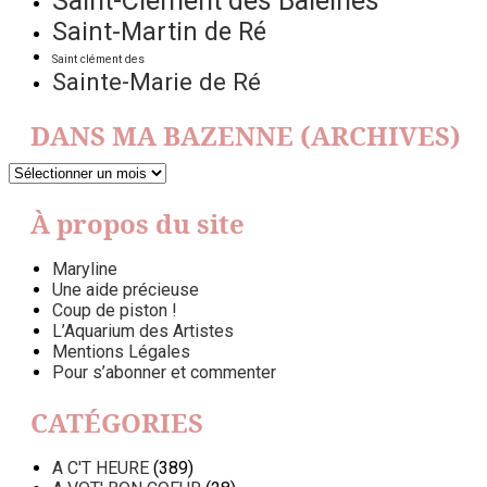
Saint-Clément des Baleines
Saint-Martin de Ré
Saint clément des
Sainte-Marie de Ré
DANS MA BAZENNE (ARCHIVES)
DANS
MA
BAZENNE
À propos du site
(ARCHIVES)
Maryline
Une aide précieuse
Coup de piston !
L’Aquarium des Artistes
Mentions Légales
Pour s’abonner et commenter
CATÉGORIES
A C'T HEURE
(389)