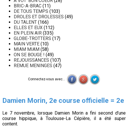
A VOT' BON COEUR
(28)
BRIC-A-BRAC
(11)
DE TOUS TEMPS
(103)
DROLES ET DROLESSES
(49)
DU TALENT
(166)
ELLES ET EUX
(112)
EN PLEIN AIR
(335)
GLOBE-TROTTERS
(17)
MAIN VERTE
(10)
MIAM MIAM
(58)
ON SE BOUGE !
(49)
REJOUISSANCES
(107)
REMUE MENINGES
(47)
Connectez-vous avec...
Damien Morin, 2e course officielle = 2e
Le 7 novembre, lorsque Damien Morin a fini second d’une
course hippique, à Toulouse-La Cépière, il a été super
content.