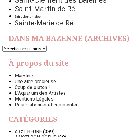
Saint-Clément des Baleines
Saint-Martin de Ré
Saint clément des
Sainte-Marie de Ré
DANS MA BAZENNE (ARCHIVES)
DANS
MA
BAZENNE
À propos du site
(ARCHIVES)
Maryline
Une aide précieuse
Coup de piston !
L’Aquarium des Artistes
Mentions Légales
Pour s’abonner et commenter
CATÉGORIES
A C'T HEURE
(389)