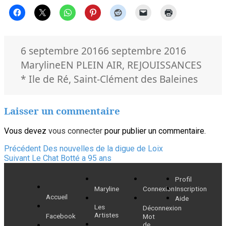
Publié
Auteur
6 septembre 2016
6 septembre 2016
le
Catégories
Mots
Maryline
EN PLEIN AIR
,
REJOUISSANCES
clés
* Ile de Ré
,
Saint-Clément des Baleines
Laisser un commentaire
Vous devez
vous connecter
pour publier un commentaire.
Navigation
Article
Précédent
Des nouvelles de la digue de Loix
Article
précédent :
Suivant
Le Chat Botté a 95 ans
de
suivant :
Profil
l’article
Maryline
Connexion
Inscription
Accueil
Aide
Les
Déconnexion
Artistes
Facebook
Mot
de