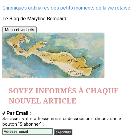
Aller
Chroniques ordinaires des petits moments de la vie rétaise
au
Le Blog de Maryline Bompard
contenu
Menu et widgets
SOYEZ INFORMÉS À CHAQUE
NOUVEL ARTICLE
√ Par Email :
Saisissez votre adresse email ci-dessous puis cliquez sur le
bouton "S'abonner" :