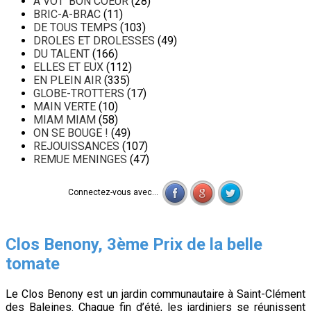
A VOT' BON COEUR
(28)
BRIC-A-BRAC
(11)
DE TOUS TEMPS
(103)
DROLES ET DROLESSES
(49)
DU TALENT
(166)
ELLES ET EUX
(112)
EN PLEIN AIR
(335)
GLOBE-TROTTERS
(17)
MAIN VERTE
(10)
MIAM MIAM
(58)
ON SE BOUGE !
(49)
REJOUISSANCES
(107)
REMUE MENINGES
(47)
Connectez-vous avec...
Clos Benony, 3ème Prix de la belle
tomate
Le Clos Benony est un jardin communautaire à Saint-Clément
des Baleines. Chaque fin d’été, les jardiniers se réunissent