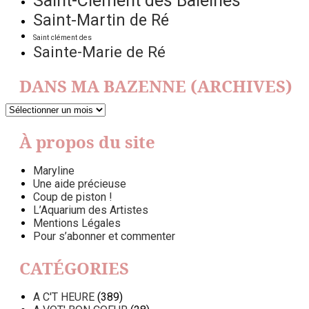
Saint-Clément des Baleines
Saint-Martin de Ré
Saint clément des
Sainte-Marie de Ré
DANS MA BAZENNE (ARCHIVES)
DANS
MA
BAZENNE
À propos du site
(ARCHIVES)
Maryline
Une aide précieuse
Coup de piston !
L’Aquarium des Artistes
Mentions Légales
Pour s’abonner et commenter
CATÉGORIES
A C'T HEURE
(389)