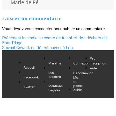
clés
Marie de Ré
Laisser un commentaire
Vous devez
vous connecter
pour publier un commentaire.
Navigation
Article
Précédent
Incendie au centre de transfert des déchets du
précédent :
Bois-Plage
de
Article
Suivant
Cowork en Ré est ouvert, à Loix
suivant :
l’article
Profil
Maryline
Connexion
Inscription
Accueil
Aide
Les
Déconnexion
Artistes
Facebook
Mot
de
passe
Mentions
Twitter
oublié
Légales