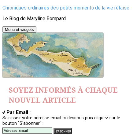
Aller
Chroniques ordinaires des petits moments de la vie rétaise
au
Le Blog de Maryline Bompard
contenu
Menu et widgets
SOYEZ INFORMÉS À CHAQUE
NOUVEL ARTICLE
√ Par Email :
Saisissez votre adresse email ci-dessous puis cliquez sur le
bouton "S'abonner" :