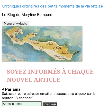
Aller
Chroniques ordinaires des petits moments de la vie rétaise
au
Le Blog de Maryline Bompard
contenu
Menu et widgets
SOYEZ INFORMÉS À CHAQUE
NOUVEL ARTICLE
√ Par Email :
Saisissez votre adresse email ci-dessous puis cliquez sur le
bouton "S'abonner" :