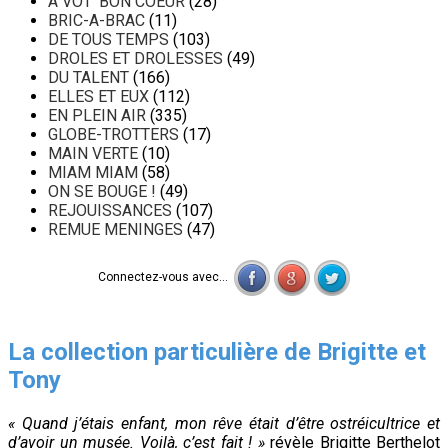
A VOT' BON COEUR
(28)
BRIC-A-BRAC
(11)
DE TOUS TEMPS
(103)
DROLES ET DROLESSES
(49)
DU TALENT
(166)
ELLES ET EUX
(112)
EN PLEIN AIR
(335)
GLOBE-TROTTERS
(17)
MAIN VERTE
(10)
MIAM MIAM
(58)
ON SE BOUGE !
(49)
REJOUISSANCES
(107)
REMUE MENINGES
(47)
Connectez-vous avec...
La collection particulière de Brigitte et
Tony
« Quand j’étais enfant, mon rêve était d’être ostréicultrice et
d’avoir un musée. Voilà, c’est fait ! »
révèle Brigitte Berthelot