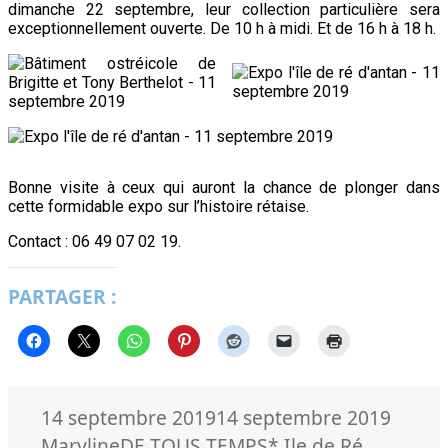
dimanche 22 septembre, leur collection particulière sera
exceptionnellement ouverte. De 10 h à midi. Et de 16 h à 18 h.
Bonne visite à ceux qui auront la chance de plonger dans
cette formidable expo sur l’histoire rétaise.
Contact : 06 49 07 02 19.
PARTAGER :
Publié
Auteu
14 septembre 2019
14 septembre 2019
le
Catégories
Mots-
Maryline
DE TOUS TEMPS
* Ile de Ré
,