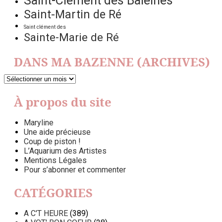
Saint-Clément des Baleines
Saint-Martin de Ré
Saint clément des
Sainte-Marie de Ré
DANS MA BAZENNE (ARCHIVES)
DANS
MA
BAZENNE
À propos du site
(ARCHIVES)
Maryline
Une aide précieuse
Coup de piston !
L’Aquarium des Artistes
Mentions Légales
Pour s’abonner et commenter
CATÉGORIES
A C'T HEURE
(389)