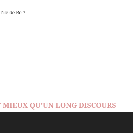
’île de Ré ?
 MIEUX QU’UN LONG DISCOURS