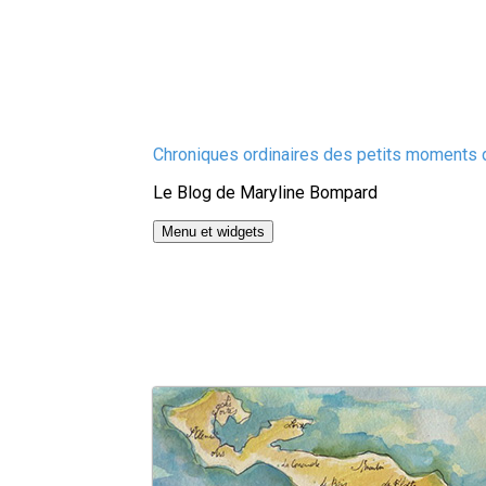
Aller
Chroniques ordinaires des petits moments d
au
Le Blog de Maryline Bompard
contenu
Menu et widgets