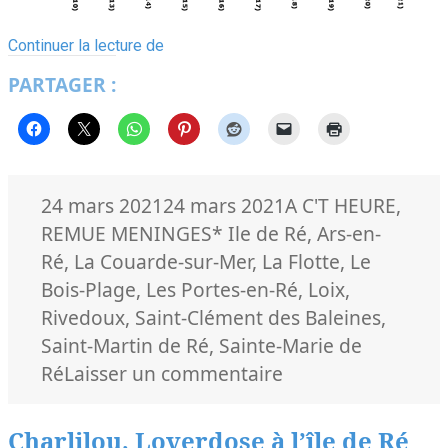
Au
Continuer la lecture de
1er
PARTAGER :
janvier
2021,
17
655
habitants
à
l’île
Publié
Catégories
24 mars 2021
24 mars 2021
A C'T HEURE
,
de
le
Mots-
REMUE MENINGES
* Ile de Ré
,
Ars-en-
Ré
clés
Ré
,
La Couarde-sur-Mer
,
La Flotte
,
Le
Bois-Plage
,
Les Portes-en-Ré
,
Loix
,
Rivedoux
,
Saint-Clément des Baleines
,
Saint-Martin de Ré
,
Sainte-Marie de
sur
Ré
Laisser un commentaire
Au
1er
Charlilou, Loverdose à l’île de Ré