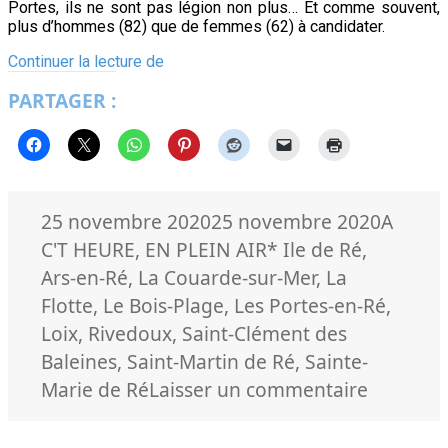
Portes, ils ne sont pas légion non plus… Et comme souvent,
plus d’hommes (82) que de femmes (62) à candidater.
25
Continuer la lecture de
Rétais,
PARTAGER :
membres
du
Comité
consultatif
citoyen
Publié
Catégo
25 novembre 2020
25 novembre 2020
A
le
Mots-
C'T HEURE
,
EN PLEIN AIR
* Ile de Ré
,
clés
Ars-en-Ré
,
La Couarde-sur-Mer
,
La
Flotte
,
Le Bois-Plage
,
Les Portes-en-Ré
,
Loix
,
Rivedoux
,
Saint-Clément des
Baleines
,
Saint-Martin de Ré
,
Sainte-
sur
Marie de Ré
Laisser un commentaire
25
Rétais,