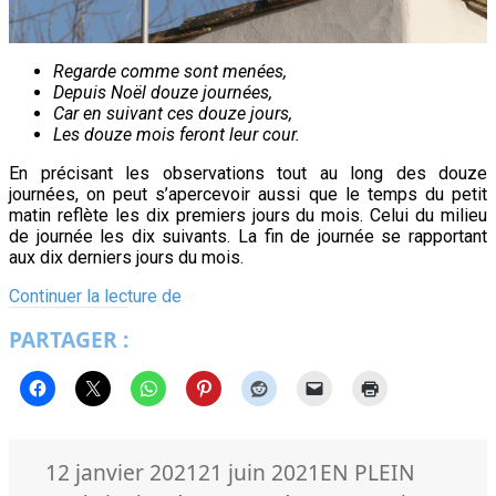
Regarde comme sont menées,
Depuis Noël douze journées,
Car en suivant ces douze jours,
Les douze mois feront leur cour.
En précisant les observations tout au long des douze
journées, on peut s’apercevoir aussi que le temps du petit
matin reflète les dix premiers jours du mois. Celui du milieu
de journée les dix suivants. La fin de journée se rapportant
aux dix derniers jours du mois.
Météo
Continuer la lecture de
2021
PARTAGER :
à
l’île
de
Ré
Publié
Catégories
12 janvier 2021
21 juin 2021
EN PLEIN