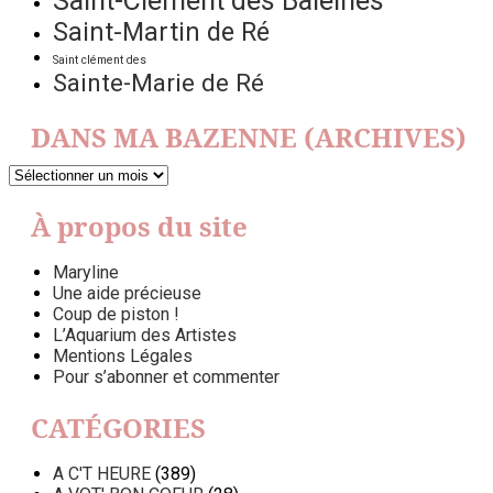
Saint-Clément des Baleines
Saint-Martin de Ré
Saint clément des
Sainte-Marie de Ré
DANS MA BAZENNE (ARCHIVES)
DANS
MA
BAZENNE
À propos du site
(ARCHIVES)
Maryline
Une aide précieuse
Coup de piston !
L’Aquarium des Artistes
Mentions Légales
Pour s’abonner et commenter
CATÉGORIES
A C'T HEURE
(389)