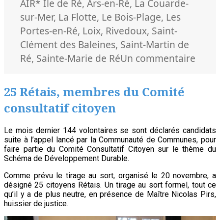
le
Mots-
AIR
* Ile de Ré
,
Ars-en-Ré
,
La Couarde-
clés
sur-Mer
,
La Flotte
,
Le Bois-Plage
,
Les
Portes-en-Ré
,
Loix
,
Rivedoux
,
Saint-
Clément des Baleines
,
Saint-Martin de
sur
Ré
,
Sainte-Marie de Ré
Un commentaire
Mété
2021
25 Rétais, membres du Comité
à
consultatif citoyen
l’île
de
Le mois dernier 144 volontaires se sont déclarés candidats
Ré
suite à l’appel lancé par la Communauté de Communes, pour
faire partie du Comité Consultatif Citoyen sur le thème du
Schéma de Développement Durable.
Comme prévu le tirage au sort, organisé le 20 novembre, a
désigné 25 citoyens Rétais. Un tirage au sort formel, tout ce
qu’il y a de plus neutre, en présence de Maître Nicolas Pirs,
huissier de justice.