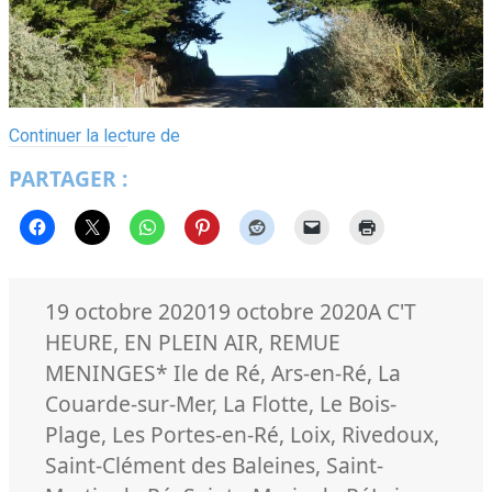
Parole
Continuer la lecture de
aux
PARTAGER :
citoyens
Rétais
Publié
Catégories
19 octobre 2020
19 octobre 2020
A C'T
le
HEURE
,
EN PLEIN AIR
,
REMUE
Mots-
MENINGES
* Ile de Ré
,
Ars-en-Ré
,
La
clés
Couarde-sur-Mer
,
La Flotte
,
Le Bois-
Plage
,
Les Portes-en-Ré
,
Loix
,
Rivedoux
,
Saint-Clément des Baleines
,
Saint-