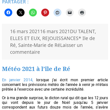
PARTAGER :
à
l’île
de
Ré
Publié
Catégories
16 mars 2021
16 mars 2021
DU TALENT
,
le
Mots-
ELLES ET EUX
,
REJOUISSANCES
* Ile de
clés
Ré
,
Sainte-Marie de Ré
Laisser un
sur
commentaire
Charlilou,
Loverdose
Météo 2021 à l’île de Ré
à
l’île
En janvier 2014,
lorsque j’ai écrit mon premier article
concernant les prévisions météo de l’année à venir je m’étais
de
prêtée à l’exercice avec une certaine incrédulité.
Ré
Or à ma grande surprise, le dicton rural qui dit que les 12 jours
qui vont depuis le jour de Noël jusqu’au 5 janvier
correspondent aux futurs douze mois de l’année, s’avère