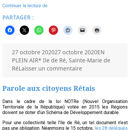
Sainte-
Continuer la lecture de
Marie-
PARTAGER :
de-
Ré
aura
sa
digue
Publié
Catégories
27 octobre 2020
27 octobre 2020
EN
le
Mots-
PLEIN AIR
* Ile de Ré
,
Sainte-Marie de
clés
sur
Ré
Laisser un commentaire
Sainte-
Marie-
Parole aux citoyens Rétais
de-
Ré
Dans le cadre de la loi NOTRe (Nouvel Organisation
Territoriale de la République) votée en 2015 les Régions
aura
doivent se doter d’un Schéma de Développement durable.
sa
Pour une collectivité telle l’île de Ré, un tel document n’est
digue
pas une obligation. Néanmoins le 15 octobre,
les 28 délégués