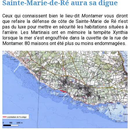
Sainte-Marie-de-Ré aura sa digue
membre
du
Ceux qui connaissent bien le lieu-dit
Montamer
vous diront
que refaire la défense de côte de Sainte-Marie de Ré n’est
Comité
pas du luxe pour mettre en sécurité les habitations situées à
consultat
l’arrière. Les Martinais ont en mémoire la tempête Xynthia
lorsque la mer s’est engouffrée dans la cuvette de la rue de
citoyen
Montamer. 80 maisons ont été plus ou moins endommagées.