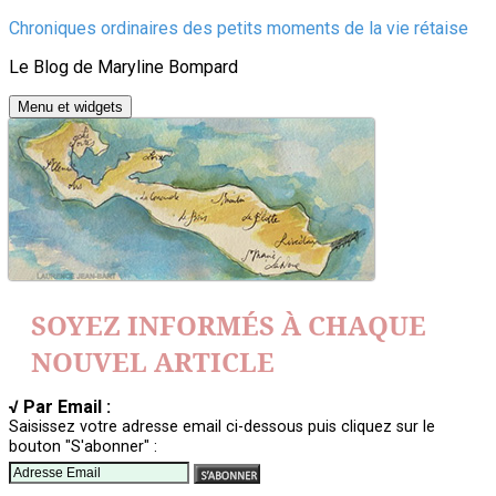
Aller
Chroniques ordinaires des petits moments de la vie rétaise
au
Le Blog de Maryline Bompard
contenu
Menu et widgets
SOYEZ INFORMÉS À CHAQUE
NOUVEL ARTICLE
√ Par Email :
Saisissez votre adresse email ci-dessous puis cliquez sur le
bouton "S'abonner" :