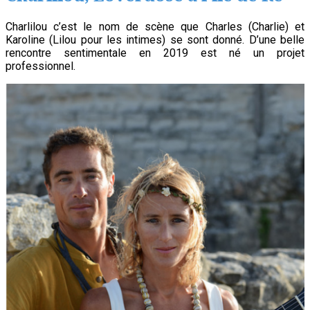
janvier
2021,
Charlilou c’est le nom de scène que Charles (Charlie) et
Karoline (Lilou pour les intimes) se sont donné. D’une belle
17
rencontre sentimentale en 2019 est né un projet
655
professionnel.
habitants
à
l’île
de
Ré