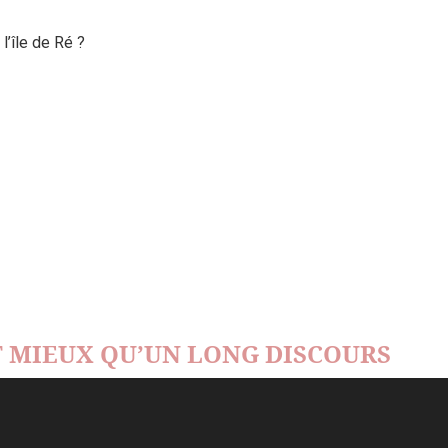
’île de Ré ?
 MIEUX QU’UN LONG DISCOURS