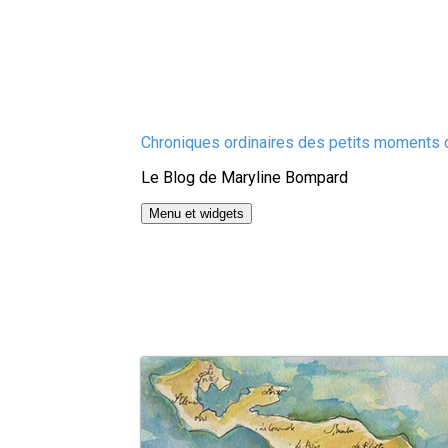
Aller
Chroniques ordinaires des petits moments d
au
Le Blog de Maryline Bompard
contenu
Menu et widgets