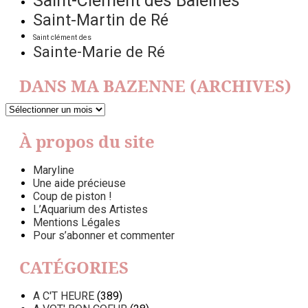
Saint-Clément des Baleines
Saint-Martin de Ré
Saint clément des
Sainte-Marie de Ré
DANS MA BAZENNE (ARCHIVES)
DANS
MA
BAZENNE
À propos du site
(ARCHIVES)
Maryline
Une aide précieuse
Coup de piston !
L’Aquarium des Artistes
Mentions Légales
Pour s’abonner et commenter
CATÉGORIES
A C'T HEURE
(389)