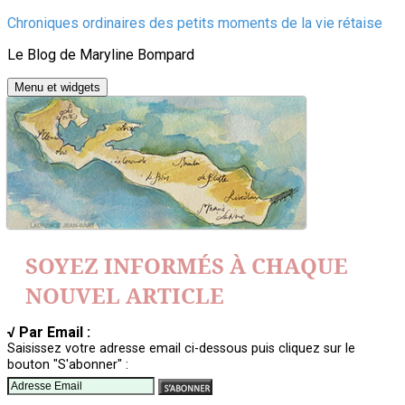
Aller
Chroniques ordinaires des petits moments de la vie rétaise
au
Le Blog de Maryline Bompard
contenu
Menu et widgets
SOYEZ INFORMÉS À CHAQUE
NOUVEL ARTICLE
√ Par Email :
Saisissez votre adresse email ci-dessous puis cliquez sur le
bouton "S'abonner" :