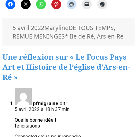
Publié
Auteur
Catégories
5 avril 2022
Maryline
DE TOUS TEMPS
,
le
Mots-
REMUE MENINGES
* Ile de Ré
,
Ars-en-Ré
clés
Une réflexion sur « Le Focus Pays
Art et Histoire de l’église d’Ars-en-
Ré »
pfmigraine
dit :
5 avril 2022 à 18 h 37 min
Quelle bonne idée !
félicitations
Connectez-vous pour répondre