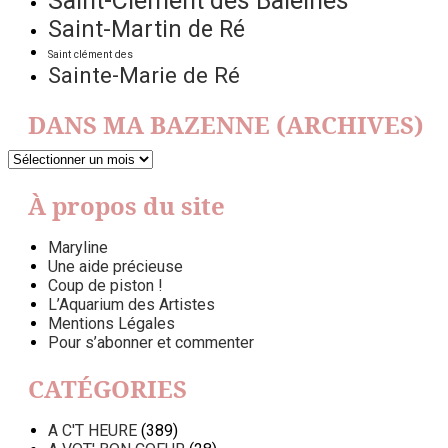
Saint-Clément des Baleines
Saint-Martin de Ré
Saint clément des
Sainte-Marie de Ré
DANS MA BAZENNE (ARCHIVES)
DANS
MA
BAZENNE
À propos du site
(ARCHIVES)
Maryline
Une aide précieuse
Coup de piston !
L’Aquarium des Artistes
Mentions Légales
Pour s’abonner et commenter
CATÉGORIES
A C'T HEURE
(389)