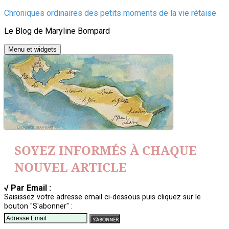
Aller
Chroniques ordinaires des petits moments de la vie rétaise
au
Le Blog de Maryline Bompard
contenu
Menu et widgets
SOYEZ INFORMÉS À CHAQUE
NOUVEL ARTICLE
√ Par Email :
Saisissez votre adresse email ci-dessous puis cliquez sur le
bouton "S'abonner" :